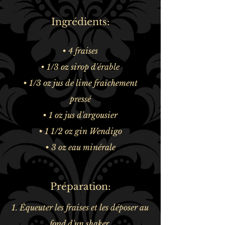
Ingrédients:
• 4 fraises
• 1/3 oz sirop d'érable
• 1/3 oz jus de lime fraîchement
pressé
• 1 oz jus d'argousier
• 1 1/2 oz gin Wendigo
• 3 oz eau minérale
Préparation:
1. Équeuter les fraises et les déposer au
fond d'un shaker.