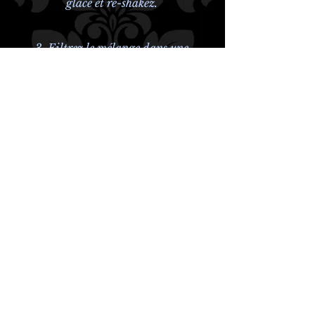
glace et re-shakez.
3. Filtrez le mélange dans une
coupette refroidie.
4. Ajoutez une touche de muscade et de
cannelle sur le dessus.
ABSINTHERIE DES CANTONS
800 rue Moeller, Granby
(QUÉBEC) Canada
info@absinthequebec.com
ou
par téléphone : ici.
NOUVEAUTÉ 🇫🇷 accès boutique
française.