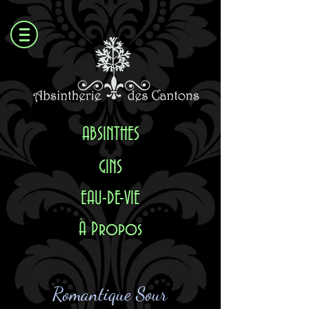
ABSI
NTHES
GINS
EAU-DE-VIE
À Propos
Romantique Sour